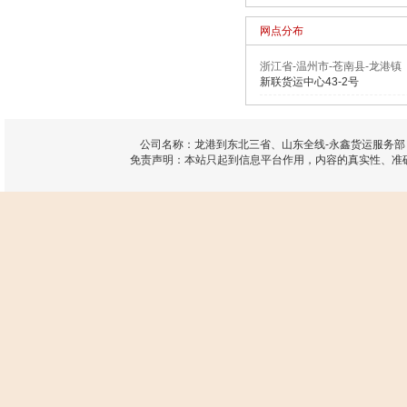
网点分布
浙江省-温州市-苍南县-龙港镇
新联货运中心43-2号
公司名称：龙港到东北三省、山东全线-永鑫货运服务部 
免责声明：本站只起到信息平台作用，内容的真实性、准