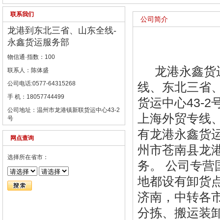
联系我们
公司简介
龙港到东北三省、山东全线-
永鑫货运服务部
物信通·指数：100
龙港永鑫货运
联系人：陈体盛
公司电话:0577-64315268
线、东北三省
手 机：18057744499
货运中心43-
公司地址：温州市龙港镇新联货运中心43-2
上海外贸专线
号
有龙港永鑫货
网点查询
州市苍南县龙港
选择所在省市：
务。 公司专
地都设有卸货
济南，中转各
分拣、搬运装